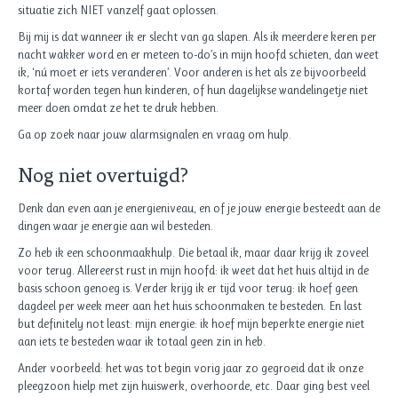
situatie zich NIET vanzelf gaat oplossen.
Bij mij is dat wanneer ik er slecht van ga slapen. Als ik meerdere keren per
nacht wakker word en er meteen to-do’s in mijn hoofd schieten, dan weet
ik, ‘nú moet er iets veranderen’. Voor anderen is het als ze bijvoorbeeld
kortaf worden tegen hun kinderen, of hun dagelijkse wandelingetje niet
meer doen omdat ze het te druk hebben.
Ga op zoek naar jouw alarmsignalen en vraag om hulp.
Nog niet overtuigd?
Denk dan even aan je energieniveau, en of je jouw energie besteedt aan de
dingen waar je energie aan wil besteden.
Zo heb ik een schoonmaakhulp. Die betaal ik, maar daar krijg ik zoveel
voor terug. Allereerst rust in mijn hoofd: ik weet dat het huis altijd in de
basis schoon genoeg is. Verder krijg ik er tijd voor terug: ik hoef geen
dagdeel per week meer aan het huis schoonmaken te besteden. En last
but definitely not least: mijn energie: ik hoef mijn beperkte energie niet
aan iets te besteden waar ik totaal geen zin in heb.
Ander voorbeeld: het was tot begin vorig jaar zo gegroeid dat ik onze
pleegzoon hielp met zijn huiswerk, overhoorde, etc. Daar ging best veel