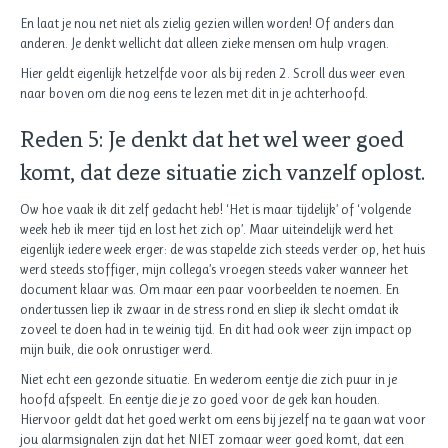
En laat je nou net niet als zielig gezien willen worden! Of anders dan
anderen. Je denkt wellicht dat alleen zieke mensen om hulp vragen.
Hier geldt eigenlijk hetzelfde voor als bij reden 2. Scroll dus weer even
naar boven om die nog eens te lezen met dit in je achterhoofd.
Reden 5: Je denkt dat het wel weer goed
komt, dat deze situatie zich vanzelf oplost.
Ow hoe vaak ik dit zelf gedacht heb! ‘Het is maar tijdelijk’ of ‘volgende
week heb ik meer tijd en lost het zich op’. Maar uiteindelijk werd het
eigenlijk iedere week erger: de was stapelde zich steeds verder op, het huis
werd steeds stoffiger, mijn collega’s vroegen steeds vaker wanneer het
document klaar was. Om maar een paar voorbeelden te noemen. En
ondertussen liep ik zwaar in de stress rond en sliep ik slecht omdat ik
zoveel te doen had in te weinig tijd. En dit had ook weer zijn impact op
mijn buik, die ook onrustiger werd.
Niet echt een gezonde situatie. En wederom eentje die zich puur in je
hoofd afspeelt. En eentje die je zo goed voor de gek kan houden.
Hiervoor geldt dat het goed werkt om eens bij jezelf na te gaan wat voor
jou alarmsignalen zijn dat het NIET zomaar weer goed komt, dat een