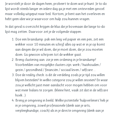
Je worstelt je door de dagen heen, probeert te doen wat je kunt. Je to-do
lijst wordt steeds langer en iedere dag ga je met een ontevreden gevoel
maar volledig uitgeput naar bed. Kortom, je bent aan het overleven en
hebt geen idee wie je waarvoor om hulp zou kunnen vragen.
In dat geval is overzicht krijgen de klus die je bovenaan die lange to-do
lijst mag zetten. Daarvoor zet je de volgende stappen:
Doe een braindump: pak een leeg vel papier en een pen, zet een
wekker voor 10 minuten en schrijf alles op wat er in je op komt
aan dingen die je wil doen, die je moet doen, die je zou moeten
doen. Ga gewoon schrijven tot de wekker gaat.
Breng clustering aan: zie je een ordening in je braindump?
Voorbeelden van mogelijke clusters zijn: werk / huishouden /
gezin / gezondheid / financiën / sociaal leven / selfcare …
Doe de reality check: is dit de verdeling zoals je je tijd zou willen
blijven besteden? In welke categorie zou je willen snoeien? En waar
zou je wellicht juist meer aandacht voor mogen hebben om voor
wat meer balans te zorgen. (kleine hint, vaak zit dat in de selfcare
hoek…)
Breng je omgeving in beeld. Welke potentiële ‘hulpverleners’ heb je
in je omgeving, zowel professionele (denk aan je arts,
verpleegkundige, coach) als in je directe omgeving (denk aan je