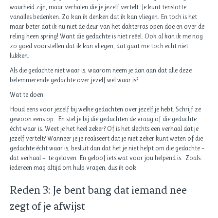
waarheid zijn, maar verhalen die je jezelf vertelt. Je kunt tenslotte
vanalles bedenken. Zo kan ik denken dat ik kan vliegen. En toch is het
maar beter dat ik nu niet de deur van het dakterras open doe en over de
reling heen spring! Want die gedachte is niet reëel. Ook al kan ik me nog
zo goed voorstellen dat ik kan vliegen, dat gaat me toch echt niet
lukken.
Als die gedachte niet waar is, waarom neem je dan aan dat alle deze
belemmerende gedachte over jezelf wel waar is?
Wat te doen:
Houd eens voor jezelf bij welke gedachten over jezelf je hebt. Schrijf ze
gewoon eens op. En stel je bij die gedachten de vraag of die gedachte
écht waar is. Weet je het heel zeker? Of is het slechts een verhaal dat je
jezelf vertelt? Wanneer je je realiseert dat je niet zeker kunt weten of die
gedachte écht waar is, besluit dan dat het je niet helpt om die gedachte –
dat verhaal – te geloven. En geloof iets wat voor jou helpend is. Zoals:
íedereen mag altijd om hulp vragen, dus ik ook.
Reden 3: Je bent bang dat iemand nee
zegt of je afwijst