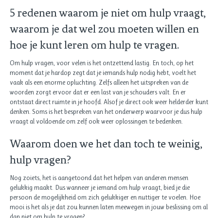
5 redenen waarom je niet om hulp vraagt,
waarom je dat wel zou moeten willen en
hoe je kunt leren om hulp te vragen.
Om hulp vragen, voor velen is het ontzettend lastig. En toch, op het
moment dat je hardop zegt dat je iemands hulp nodig hebt, voelt het
vaak als een enorme opluchting. Zelfs alleen het uitspreken van de
woorden zorgt ervoor dat er een last van je schouders valt. En er
ontstaat direct ruimte in je hoofd. Alsof je direct ook weer helderder kunt
denken. Soms is het bespreken van het onderwerp waarvoor je dus hulp
vraagt al voldoende om zelf ook weer oplossingen te bedenken.
Waarom doen we het dan toch te weinig,
hulp vragen?
Nog zoiets, het is aangetoond dat het helpen van anderen mensen
gelukkig maakt. Dus wanneer je iemand om hulp vraagt, bied je die
persoon de mogelijkheid om zich gelukkiger en nuttiger te voelen. Hoe
mooi is het als je dat zou kunnen laten meewegen in jouw beslissing om al
dan niet om hulp te vragen?