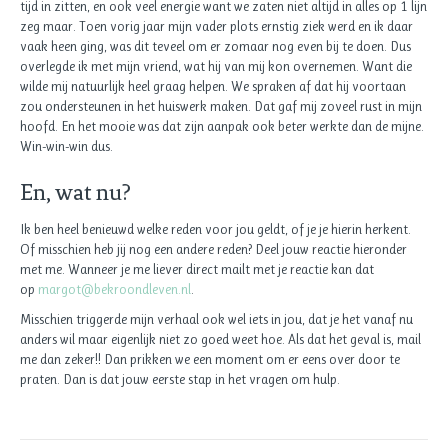
tijd in zitten, en ook veel energie want we zaten niet altijd in alles op 1 lijn
zeg maar. Toen vorig jaar mijn vader plots ernstig ziek werd en ik daar
vaak heen ging, was dit teveel om er zomaar nog even bij te doen. Dus
overlegde ik met mijn vriend, wat hij van mij kon overnemen. Want die
wilde mij natuurlijk heel graag helpen. We spraken af dat hij voortaan
zou ondersteunen in het huiswerk maken. Dat gaf mij zoveel rust in mijn
hoofd. En het mooie was dat zijn aanpak ook beter werkte dan de mijne.
Win-win-win dus.
En, wat nu?
Ik ben heel benieuwd welke reden voor jou geldt, of je je hierin herkent.
Of misschien heb jij nog een andere reden? Deel jouw reactie hieronder
met me. Wanneer je me liever direct mailt met je reactie kan dat
op
margot@bekroondleven.nl
.
Misschien triggerde mijn verhaal ook wel iets in jou, dat je het vanaf nu
anders wil maar eigenlijk niet zo goed weet hoe. Als dat het geval is, mail
me dan zeker!! Dan prikken we een moment om er eens over door te
praten. Dan is dat jouw eerste stap in het vragen om hulp.