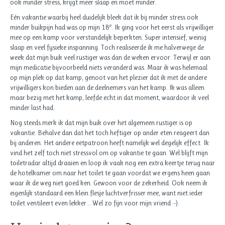
ook minder stress, krijgt meer slaap en moet minder.
Eén vakantie waarbij heel duidelijk bleek dat ik bij minder stress ook
e
minder buikpijn had was op mijn 18
. Ik ging voor het eerst als vrijwilliger
mee op een kamp voor verstandelijk beperkten. Super intensief, weinig
slaap en veel fysieke inspanning. Toch realiseerde ik me halverwege de
week dat mijn buik veel rustiger was dan de weken ervoor. Terwijl er aan
mijn medicatie bijvoorbeeld niets veranderd was. Maar ik was helemaal
op mijn plek op dat kamp, genoot van het plezier dat ik met de andere
vrijwilligers kon bieden aan de deelnemers van het kamp. Ik was alleen
maar bezig met het kamp, leefde echt in dat moment, waardoor ik veel
minder last had.
Nog steeds merk ik dat mijn buik over het algemeen rustiger is op
vakantie. Behalve dan dat het toch heftiger op ander eten reageert dan
bij anderen. Het andere eetpatroon heeft namelijk wel degelijk effect. Ik
vind het zelf toch niet stressvol om op vakantie te gaan. Wel blijft mijn
toiletradar altijd draaien en loop ik vaak nog een extra keertje terug naar
de hotelkamer om naar het toilet te gaan voordat we ergens heen gaan
waar ik de weg niet goed ken. Gewoon voor de zekerheid. Ook neem ik
eigenlijk standaard een klein flesje luchtverfrisser mee, want niet ieder
toilet ventileert even lekker… Wel zo fijn voor mijn vriend :-).