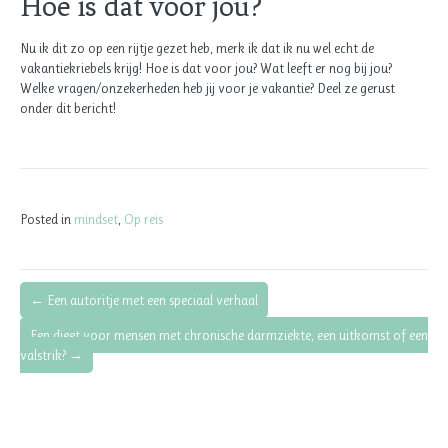
Hoe is dat voor jou?
Nu ik dit zo op een rijtje gezet heb, merk ik dat ik nu wel echt de
vakantiekriebels krijg! Hoe is dat voor jou? Wat leeft er nog bij jou?
Welke vragen/onzekerheden heb jij voor je vakantie? Deel ze gerust
onder dit bericht!
Posted in
mindset
,
Op reis
← Een autoritje met een speciaal verhaal
Bericht
Een dieet voor mensen met chronische darmziekte, een uitkomst of een
navigatie
valstrik? →