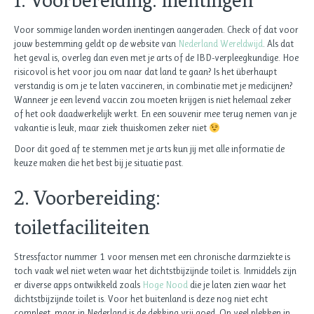
1. Voorbereiding: inentingen
Voor sommige landen worden inentingen aangeraden. Check of dat voor
jouw bestemming geldt op de website van
Nederland Wereldwijd
. Als dat
het geval is, overleg dan even met je arts of de IBD-verpleegkundige. Hoe
risicovol is het voor jou om naar dat land te gaan? Is het überhaupt
verstandig is om je te laten vaccineren, in combinatie met je medicijnen?
Wanneer je een levend vaccin zou moeten krijgen is niet helemaal zeker
of het ook daadwerkelijk werkt. En een souvenir mee terug nemen van je
vakantie is leuk, maar ziek thuiskomen zeker niet
Door dit goed af te stemmen met je arts kun jij met alle informatie de
keuze maken die het best bij je situatie past.
2. Voorbereiding:
toiletfaciliteiten
Stressfactor nummer 1 voor mensen met een chronische darmziekte is
toch vaak wel niet weten waar het dichtstbijzijnde toilet is. Inmiddels zijn
er diverse apps ontwikkeld zoals
Hoge Nood
die je laten zien waar het
dichtstbijzijnde toilet is. Voor het buitenland is deze nog niet echt
compleet, maar in Nederland is de dekking vrij goed. Op veel plekken in