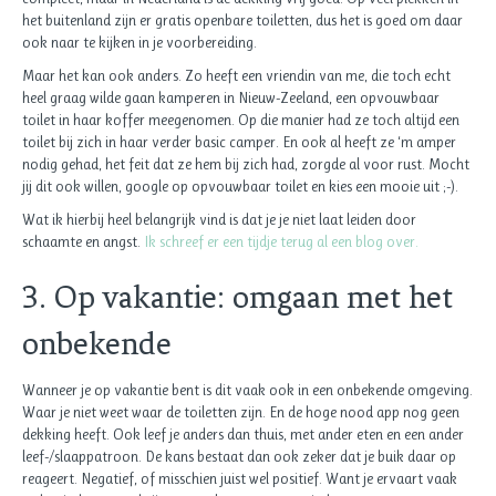
het buitenland zijn er gratis openbare toiletten, dus het is goed om daar
ook naar te kijken in je voorbereiding.
Maar het kan ook anders. Zo heeft een vriendin van me, die toch echt
heel graag wilde gaan kamperen in Nieuw-Zeeland, een opvouwbaar
toilet in haar koffer meegenomen. Op die manier had ze toch altijd een
toilet bij zich in haar verder basic camper. En ook al heeft ze ‘m amper
nodig gehad, het feit dat ze hem bij zich had, zorgde al voor rust. Mocht
jij dit ook willen, google op opvouwbaar toilet en kies een mooie uit ;-).
Wat ik hierbij heel belangrijk vind is dat je je niet laat leiden door
schaamte en angst.
Ik schreef er een tijdje terug al een blog over.
3. Op vakantie: omgaan met het
onbekende
Wanneer je op vakantie bent is dit vaak ook in een onbekende omgeving.
Waar je niet weet waar de toiletten zijn. En de hoge nood app nog geen
dekking heeft. Ook leef je anders dan thuis, met ander eten en een ander
leef-/slaappatroon. De kans bestaat dan ook zeker dat je buik daar op
reageert. Negatief, of misschien juist wel positief. Want je ervaart vaak