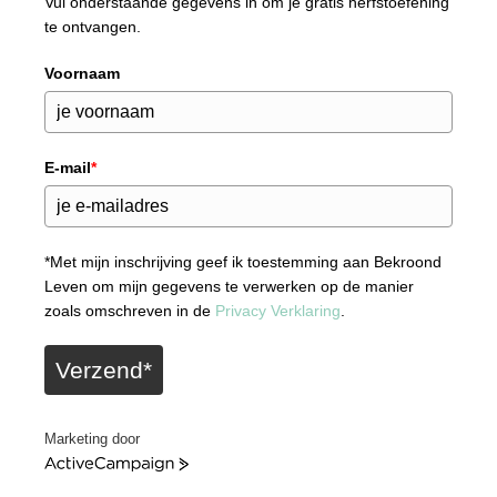
Vul onderstaande gegevens in om je gratis herfstoefening
te ontvangen.
Voornaam
E-mail
*
*Met mijn inschrijving geef ik toestemming aan Bekroond
Leven om mijn gegevens te verwerken op de manier
zoals omschreven in de
Privacy Verklaring
.
Verzend*
Marketing door
A
c