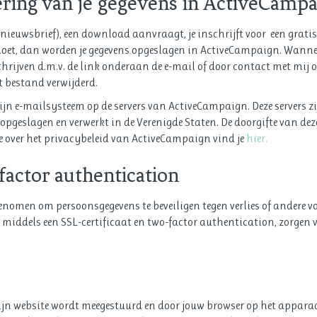
ering van je gegevens in ActiveCamp
s (nieuwsbrief), een download aanvraagt, je inschrijft voor een grat
oet, dan worden je gegevens opgeslagen in ActiveCampaign. Wanneer
tschrijven d.m.v. de link onderaan de e-mail of door contact met mij 
 bestand verwijderd.
n e-mailsysteem op de servers van ActiveCampaign. Deze servers zij
pgeslagen en verwerkt in de Verenigde Staten. De doorgifte van dez
 over het privacybeleid van ActiveCampaign vind je
hier.
factor authentication
enomen om persoonsgegevens te beveiligen tegen verlies of andere
middels een SSL-certificaat en two-factor authentication, zorgen v
mijn website wordt meegestuurd en door jouw browser op het apparaa