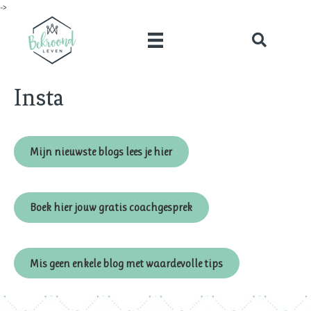
->
Insta
Mijn nieuwste blogs lees je hier
Boek hier jouw gratis coachgesprek
Mis geen enkele blog met waardevolle tips