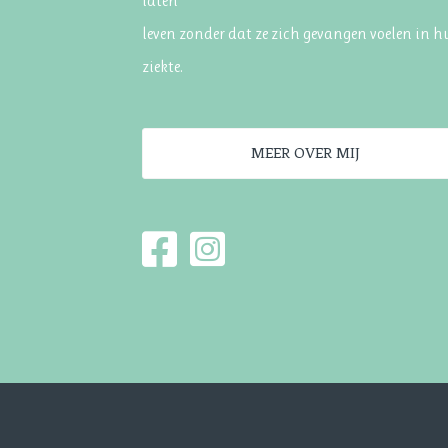
laten
leven zonder dat ze zich gevangen voelen in 
ziekte.
MEER OVER MIJ