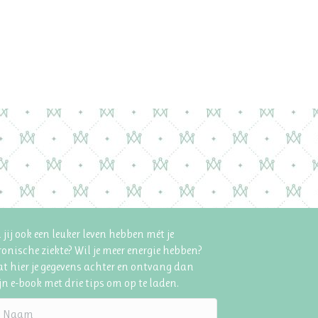
 jij ook een leuker leven hebben mét je
onische ziekte? Wil je meer energie hebben?
t hier je gegevens achter en ontvang dan
n e-book met drie tips om op te laden.