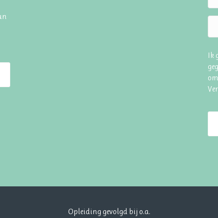
hun
Ik
geg
om
Ve
Opleiding gevolgd bij o.a.