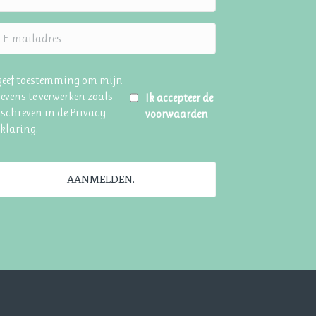
 geef toestemming om mijn
evens te verwerken zoals
Ik accepteer de
schreven in de
Privacy
voorwaarden
rklaring
.
AANMELDEN.