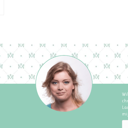
Wil
chr
Laa
mij