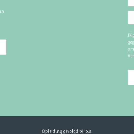
hun
Ik
geg
om
Ve
Opleiding gevolgd bij o.a.