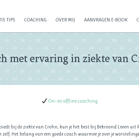
IS TIPS
COACHING
OVER MIJ
AANVRAGEN E-BOOK
h met ervaring in ziekte van 
On- en offline coaching
iedt bij de ziekte van Crohn, kun je het best bij Bekroond Leven uit 
jk zelf. Het belang van een goede coach waarmee je over je worsteling