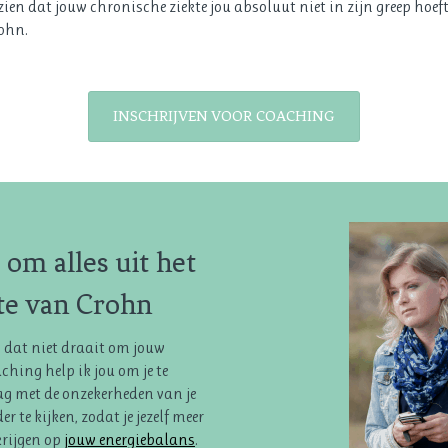
en dat jouw chronische ziekte jou absoluut niet in zijn greep hoeft
rohn.
INSCHRIJVEN VOOR COACHING
 om alles uit het
kte van Crohn
en dat niet draait om jouw
hing help ik jou om je te
ag met de onzekerheden van je
 te kijken, zodat je jezelf meer
krijgen op
jouw energiebalans
.