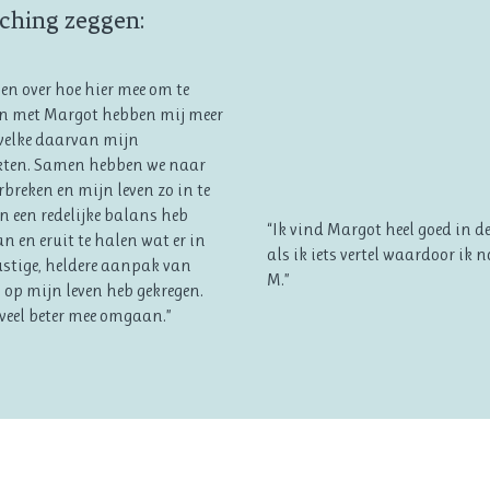
aching zeggen:
en over hoe hier mee om te
en met Margot hebben mij meer
 welke daarvan mijn
akten. Samen hebben we naar
breken en mijn leven zo in te
en een redelijke balans heb
“Ik vind Margot heel goed in de
en eruit te halen wat er in
als ik iets vertel waardoor ik
ustige, heldere aanpak van
M.”
 op mijn leven heb gekregen.
 veel beter mee omgaan.”