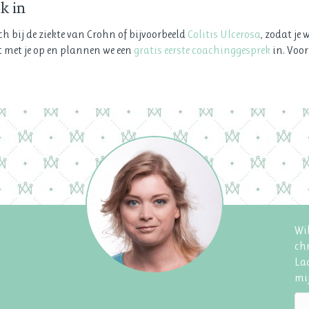
k in
h bij de ziekte van Crohn of bijvoorbeeld
Colitis Ulcerosa
, zodat je 
t met je op en plannen we een
gratis eerste coachinggesprek
in. Voo
Wil
chr
Laa
mij