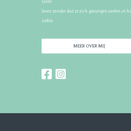
laten
leven zonder dat ze zich gevangen voelen in 
ziekte.
MEER OVER MIJ