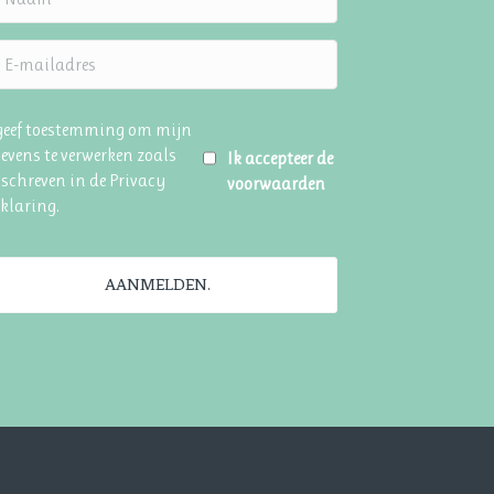
 geef toestemming om mijn
evens te verwerken zoals
Ik accepteer de
schreven in de
Privacy
voorwaarden
rklaring
.
AANMELDEN.