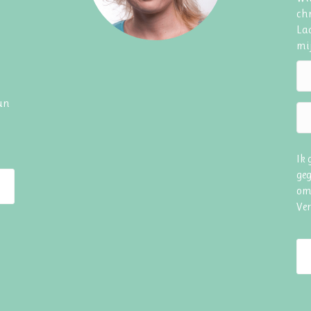
chr
Laa
mij
hun
Ik
geg
om
Ve