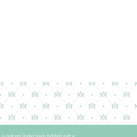
 jij ook een leuker leven hebben mét je