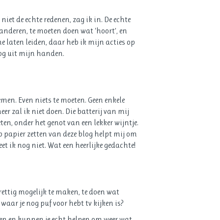
et de echte redenen, zag ik in. De echte
anderen, te moeten doen wat ‘hoort’, en
 laten leiden, daar heb ik mijn acties op
og uit mijn handen.
men. Even niets te moeten. Geen enkele
er zal ik niet doen. Die batterij van mij
n, onder het genot van een lekker wijntje.
op papier zetten van deze blog helpt mij om
eet ik nog niet. Wat een heerlijke gedachte!
prettig mogelijk te maken, te doen wat
 waar je nog puf voor hebt tv kijken is?
sen en kunnen je echt helpen om weer wat