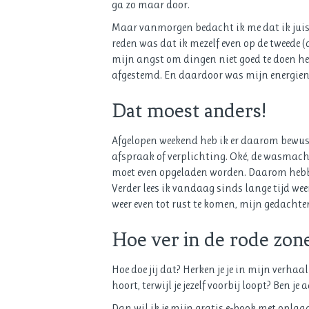
ga zo maar door.
Maar vanmorgen bedacht ik me dat ik juist 
reden was dat ik mezelf even op de tweede (d
mijn angst om dingen niet goed te doen heb
afgestemd. En daardoor was mijn energien
Dat moest anders!
Afgelopen weekend heb ik er daarom bewust 
afspraak of verplichting. Oké, de wasmachin
moet even opgeladen worden. Daarom hebben
Verder lees ik vandaag sinds lange tijd wee
weer even tot rust te komen, mijn gedachten 
Hoe ver in de rode zone
Hoe doe jij dat? Herken je je in mijn verha
hoort, terwijl je jezelf voorbij loopt? Ben 
Dan wil ik je mijn gratis e-book met oplaa