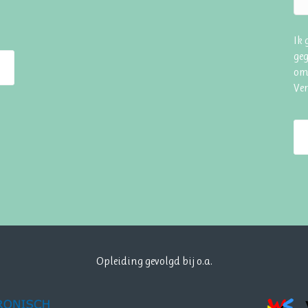
Ik
geg
om
Ve
Opleiding gevolgd bij o.a.