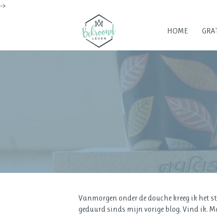
->
HOME
GRAT
Vanmorgen onder de douche kreeg ik het ster
geduurd sinds mijn vorige blog. Vind ik. Maa