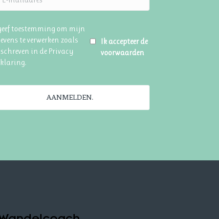
 geef toestemming om mijn
evens te verwerken zoals
Ik accepteer de
schreven in de
Privacy
voorwaarden
rklaring
.
AANMELDEN.