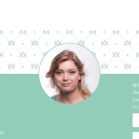
Wil
chr
Laa
mij
hun