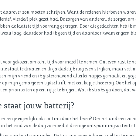
daarover zou moeten schrijven. Want de redenen hierboven waren ni
erde?, vierde?) plek gezet had.
De zorgen van anderen, de zorgen om 
ben de laatste tijd voorrang gekregen. Door die gedachten heb ik me
iveau laag, daardoor had ik geen tijd en daardoor kwam er geen bl
voor gekozen om echt tijd voor mezelf te nemen. Om even rust te ne
e staat te draaien en ik ga dadelijk nog even strijken, maar veel me
 mijn vriend en ik gisterenavond allerlei hapjes gemaakt en gegete
r op mijn gemakje een tijdschrift, met een kopje thee erbij. Ook het 
en prioriteiten op een rijtje te krijgen. Wat ik straks ga doen, dat w
 staat jouw batterij?
al en ren je eigenlijk ook continu door het leven? Om het anderen zo 
je aan het eind van de dag zo moe dat de enige ontspanningsactiviteit
dtips van harte aanraden. De tips zijn eenvoudig en snel toe te pas