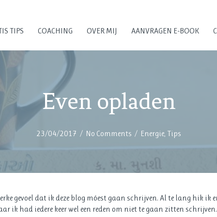
IS TIPS
COACHING
OVER MIJ
AANVRAGEN E-BOOK
Even opladen
23/04/2017
/
No Comments
/
Energie
,
Tips
ke gevoel dat ik deze blog móest gaan schrijven. Al te lang hik ik er
r ik had iedere keer wel een reden om niet te gaan zitten schrijven. G